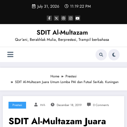
Skip
July 31, 2026
11:19:23 PM
to
content
SDIT Al-Multazam
Qur'ani, Berakhlak Mulia, Berprestasi, Trampil berbahasa
Home
Prestasi
SDIT Al-Multazam Juara Umum Lomba PAI dan Futsal Se-Kab. Kuningan
Prestasi
Hrh
December 18, 2019
0 Comments
SDIT Al-Multazam Juara