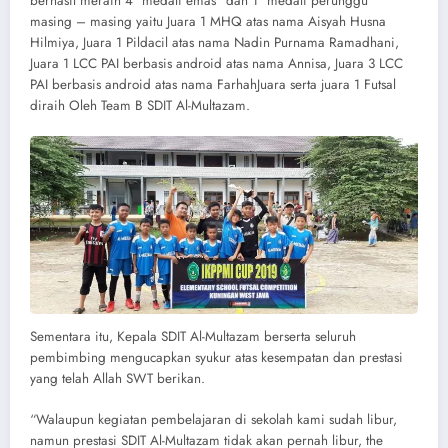
berhasil meraih 4 “medali emas” dan 1 “medali perunggu”
masing – masing yaitu Juara 1 MHQ atas nama Aisyah Husna
Hilmiya, Juara 1 Pildacil atas nama Nadin Purnama Ramadhani,
Juara 1 LCC PAI berbasis android atas nama Annisa, Juara 3 LCC
PAI berbasis android atas nama FarhahJuara serta juara 1 Futsal
diraih Oleh Team B SDIT Al-Multazam.
Sementara itu, Kepala SDIT Al-Multazam berserta seluruh
pembimbing mengucapkan syukur atas kesempatan dan prestasi
yang telah Allah SWT berikan.
“Walaupun kegiatan pembelajaran di sekolah kami sudah libur,
namun prestasi SDIT Al-Multazam tidak akan pernah libur, the