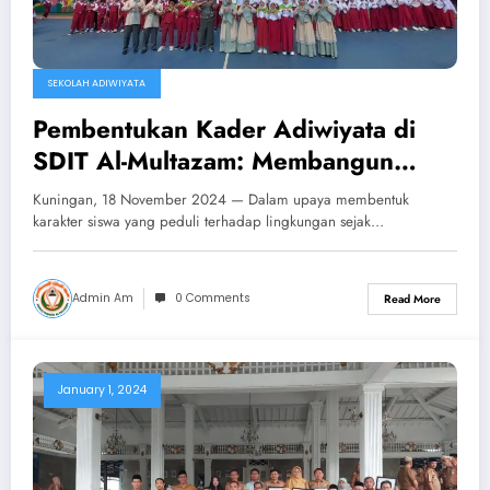
SEKOLAH ADIWIYATA
Pembentukan Kader Adiwiyata di
SDIT Al-Multazam: Membangun
Generasi Cinta Lingkungan
Kuningan, 18 November 2024 — Dalam upaya membentuk
karakter siswa yang peduli terhadap lingkungan sejak…
Admin Am
0 Comments
Read More
January 1, 2024