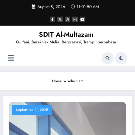
Skip
August 8, 2026
11:01:51 AM
to
content
SDIT Al-Multazam
Qur'ani, Berakhlak Mulia, Berprestasi, Trampil berbahasa
Home
admin am
September 24, 2025