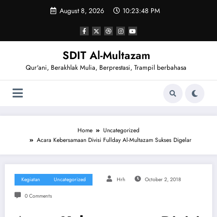
Skip
August 8, 2026
10:23:49 PM
to
content
SDIT Al-Multazam
Qur'ani, Berakhlak Mulia, Berprestasi, Trampil berbahasa
Home
Uncategorized
Acara Kebersamaan Divisi Fullday Al-Multazam Sukses Digelar
Kegiatan
Uncategorized
Hrh
October 2, 2018
0 Comments