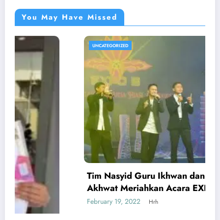
You May Have Missed
UNCATEGORIZED
Tim Nasyid Guru Ikhwan dan Qasidah Guru
Akhwat Meriahkan Acara EXPO 5 Al-
Multazam
February 19, 2022
Hrh