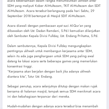
acara kebersamaan dalam rangka menumbuhkan ukhwah antar
SDM yang meliputi Kober Al-Multazam, TKIT Al-Multazam dan SDIT
Al-Multazam. Acara tersebut berlangsung pada hari Sabtu, 29
September 2018 bertempat di Mesjid SDIT Al-Multazam.
Acara diawali dengan pembacaan ayat suci Al-Qur’an yang
dibawakan oleh Ust. Dadan Ramdani, S.Pd.I kemudian dilanjutkan
oleh Sambutan Kepala Divisi Fullday, Ust. Endang Prihatna, S.Pd.
Dalam sambutannya, Kepala Divisi Fullday mengungkapkan
pentingnya ukhwah untuk membangun kerjasama antar SDM,
selain itu ada juga penghargaan untuk SDM yang paling awal
datang ke lokasi acara serta beberapa games yang memerlukan
konsentrasi tinggi.
“Kerjasama akan berjalan dengan baik jika adanya ukhwah
diantara kita”, Tutur Ust. Endang.
Sebagai penutup, acara selanjutnya ditutup dengan makan rujak
bersama di halaman masjid, tampak semua SDM menikmati acara
ini dan kebahagiaan terpancar dari mereka.
Mudah-mudahan dengan adanya acara tersebut bisa menambah