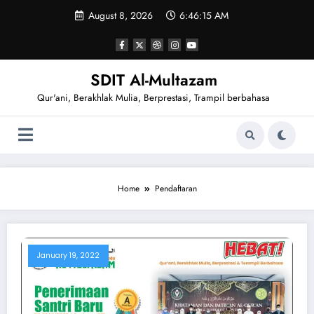
Skip
August 8, 2026
6:46:15 AM
to
content
SDIT Al-Multazam
Qur'ani, Berakhlak Mulia, Berprestasi, Trampil berbahasa
Home
Pendaftaran
January 19, 2022