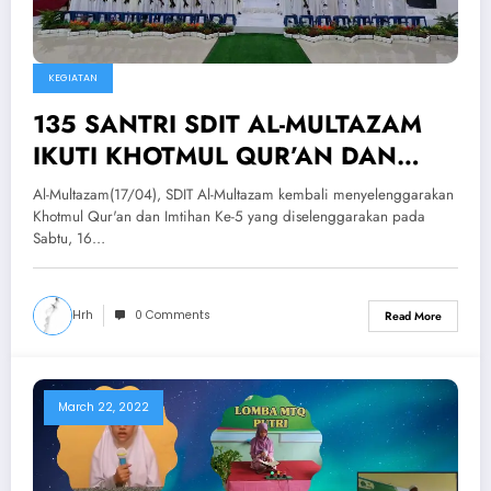
KEGIATAN
135 SANTRI SDIT AL-MULTAZAM
IKUTI KHOTMUL QUR’AN DAN
IMTIHAN KE 5
Al-Multazam(17/04), SDIT Al-Multazam kembali menyelenggarakan
Khotmul Qur'an dan Imtihan Ke-5 yang diselenggarakan pada
Sabtu, 16…
Hrh
0 Comments
Read More
March 22, 2022