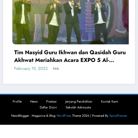
Dua Guru SDIT Al-Multazam Diwisuda
Qur’an oleh Ridwan Kamil.
February 1, 2022
Hrh
ah Guru
l-
Profile
News
Prestasi
Jenjang Pendidikan
Kontak Kami
Daftar Disini
Sekolah Adiwiyata
NewsBlogger - Magazine & Blog
WordPress
Theme 2026 | Powered By
SpiceThemes