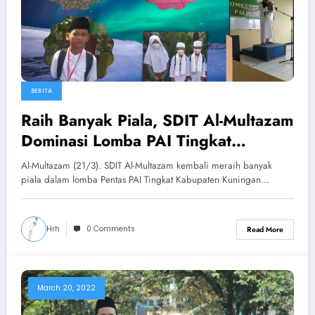
BERITA
Raih Banyak Piala, SDIT Al-Multazam
Dominasi Lomba PAI Tingkat
Kabupaten Kuningan.
Al-Multazam (21/3). SDIT Al-Multazam kembali meraih banyak
piala dalam lomba Pentas PAI Tingkat Kabupaten Kuningan…
Hrh
0 Comments
Read More
March 20, 2022