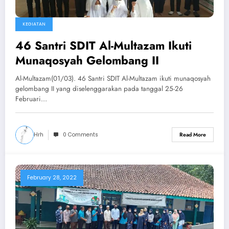
KEGIATAN
46 Santri SDIT Al-Multazam Ikuti
Munaqosyah Gelombang II
Al-Multazam(01/03). 46 Santri SDIT Al-Multazam ikuti munaqosyah
gelombang II yang diselenggarakan pada tanggal 25-26
Februari…
Hrh
0 Comments
Read More
February 28, 2022