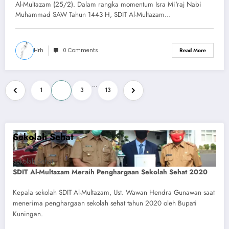
Momentum Isra Mi’raj Nabi
Al-Multazam (25/2). Dalam rangka momentum Isra Mi'raj Nabi
Muhammad SAW 1443H
Muhammad SAW Tahun 1443 H, SDIT Al-Multazam…
Hrh
0 Comments
Read More
Posts
…
1
2
3
13
pagination
Sekolah Sehat
Sekolah Sehat
SDIT Al-Multazam Meraih Penghargaan Sekolah Sehat 2020
Kepala sekolah SDIT Al-Multazam, Ust. Wawan Hendra Gunawan saat
menerima penghargaan sekolah sehat tahun 2020 oleh Bupati
Kuningan.