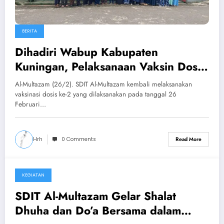
BERITA
Dihadiri Wabup Kabupaten
Kuningan, Pelaksanaan Vaksin Dosis
2 SDIT Al-Multazam Berjalan Lancar
Al-Multazam (26/2). SDIT Al-Multazam kembali melaksanakan
vaksinasi dosis ke-2 yang dilaksanakan pada tanggal 26
Februari…
Hrh
0 Comments
Read More
KEGIATAN
February 25, 2022
SDIT Al-Multazam Gelar Shalat
Dhuha dan Do’a Bersama dalam