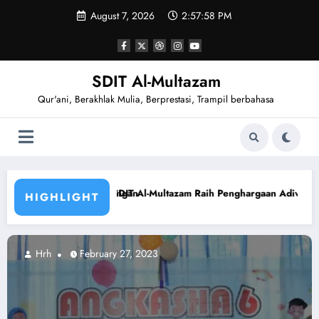
Skip
August 7, 2026
2:57:59 PM
to
content
SDIT Al-Multazam
Qur'ani, Berakhlak Mulia, Berprestasi, Trampil berbahasa
tazam Raih Penghargaan Adiwiyata dari Bupati Kuningan
121 Santri SDI
HIGHLIGHT
ary 27, 2023
Hrh
Februa